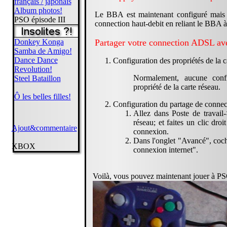
français / japonais
Album photos!
Le BBA est maintenant configuré mais 
PSO épisode III
connection haut-debit en reliant le BBA à 
Donkey Konga
Partager votre connection ADSL 
Samba de Amigo!
Dance Dance
Configuration des propriétés de la c
Revolution!
Normalement, aucune confi
Steel Bataillon
propriété de la carte réseau.
Ô les belles filles!
Configuration du partage de connec
Allez dans Poste de travai
réseau; et faites un clic droi
Ajout&commentaire
connexion.
Dans l'onglet "Avancé", coch
XBOX
connexion internet".
Voilà, vous pouvez maintenant jouer à P