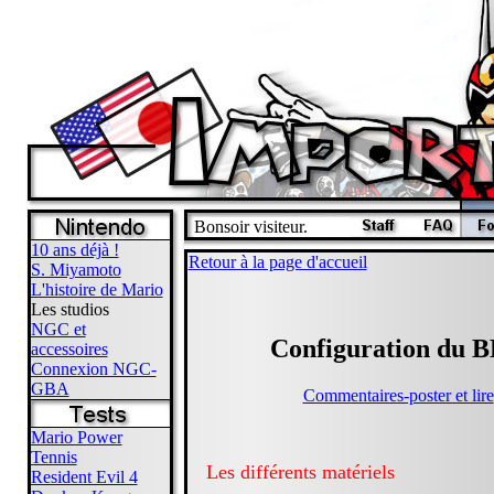
Bonsoir visiteur.
10 ans déjà !
Retour à la page d'accueil
S. Miyamoto
L'histoire de Mario
Les studios
NGC et
Configuration du 
accessoires
Connexion NGC-
GBA
Commentaires-poster et lire
Mario Power
Tennis
Les différents matériels
Resident Evil 4