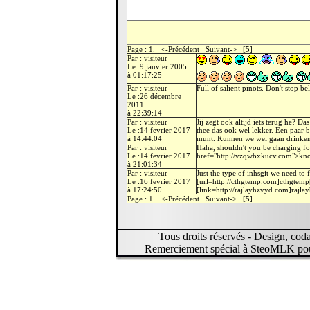
Page : 1. <-Précédent Suivant-> [5]
Par : visiteur
Le :9 janvier 2005
à 01:17:25
Par : visiteur
Full of salient pinots. Don't stop be
Le :26 décembre
2011
à 22:39:14
Par : visiteur
Jij zegt ook altijd iets terug he? D
Le :14 fevrier 2017
thee das ook wel lekker. Een paar 
à 14:44:04
munt. Kunnen we wel gaan drinken 
Par : visiteur
Haha, shouldn't you be charging fo
Le :14 fevrier 2017
href="http://vzqwbxkucv.com">kn
à 21:01:34
Par : visiteur
Just the type of inhsgit we need to 
Le :16 fevrier 2017
[url=http://cthgtemp.com]cthgtemp[
à 17:24:50
[link=http://rajlayhzvyd.com]rajla
Page : 1. <-Précédent Suivant-> [5]
Tous droits réservés - Design, codage
Remerciement spécial à SteoMLK pour 