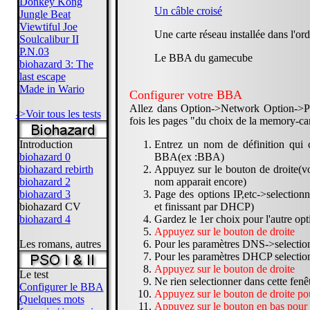
Donkey Kong
Un câble croisé
Jungle Beat
Viewtiful Joe
Une carte réseau installée dans l'or
Soulcalibur II
P.N.03
Le BBA du gamecube
biohazard 3: The
last escape
Made in Wario
Configurer votre BBA
Allez dans Option->Network Option->P
->Voir tous les tests
fois les pages "du choix de la memory-car
Introduction
Entrez un nom de définition qui 
biohazard 0
BBA(ex :BBA)
biohazard rebirth
Appuyez sur le bouton de droite(voi
biohazard 2
nom apparait encore)
biohazard 3
Page des options IP,etc->selection
biohazard CV
et finissant par DHCP)
biohazard 4
Gardez le 1er choix pour l'autre op
Appuyez sur le bouton de droite
Les romans, autres
Pour les paramètres DNS->selection
Pour les paramètres DHCP selection
Appuyez sur le bouton de droite
Le test
Ne rien selectionner dans cette fenê
Configurer le BBA
Appuyez sur le bouton de droite pou
Quelques mots
Appuyez sur le bouton en bas pour 