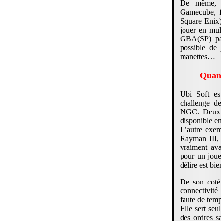
De même, 
Gamecube, fê
Square Enix)
jouer en mul
GBA(SP) par
possible de
manettes…
Quand
Ubi Soft es
challenge de
NGC. Deux e
disponible e
L’autre exe
Rayman III, 
vraiment av
pour un jou
délire est bi
De son coté
connectivit
faute de temp
Elle sert se
des ordres s