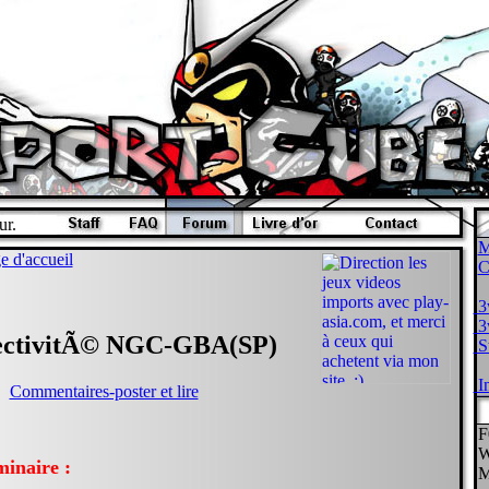
ur.
M
e d'accueil
3w
3w
ctivitÃ© NGC-GBA(SP)
St
In
Commentaires-poster et lire
F
W
minaire :
M