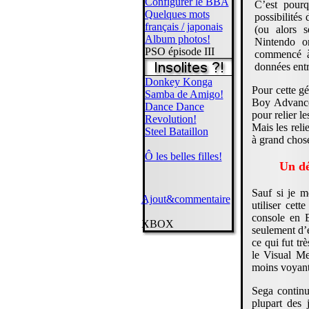
Configurer le BBA
C’est pour
Quelques mots
possibilités
français / japonais
(ou alors s
Album photos!
Nintendo on
PSO épisode III
commencé à 
données entr
Donkey Konga
Pour cette g
Samba de Amigo!
Boy Advance(
Dance Dance
pour relier l
Revolution!
Mais les reli
Steel Bataillon
à grand chose
Ô les belles filles!
Un dé
Sauf si je m
Ajout&commentaire
utiliser cet
console en E
XBOX
seulement d’e
ce qui fut tr
le Visual Me
moins voyant 
Sega continua
plupart des 