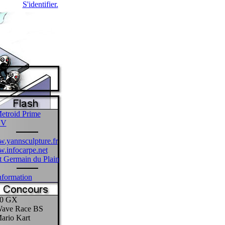
S'identifier.
etroid Prime
CV
.yannsculpture.fr
.infocarpe.net
 Germain du Plain
formation
0 GX
ave Race BS
ario Kart