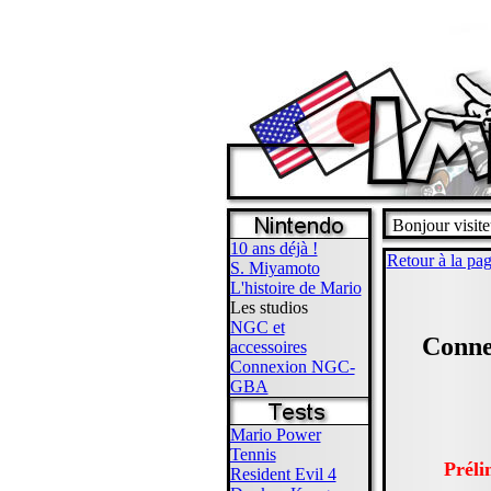
Bonjour visite
10 ans déjà !
Retour à la pag
S. Miyamoto
L'histoire de Mario
Les studios
NGC et
Conne
accessoires
Connexion NGC-
GBA
Mario Power
Tennis
Préli
Resident Evil 4