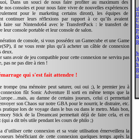
quoi, Dans un souci de nous faire profiter au maximum des
 de nos consoles et pour nous faire vivre de nouvelles expériences
x
eulement pour le marketing certains diront), les équipes de
D
t continuer leurs réflexions par rapport à ce qu’ils avaient
F
faire sur Nintendo64 avec le TransfertPack : le transfert de
b
e leur console portable et leur console de salon.
P
&
énération de console, si vous possédez un Gamecube et une Game
R
SP), il ne vous reste plus qu’à acheter un câble de connexion
es deux.
M
er sans avoir de jeu compatible pour cette connexion ne servira pas
A
, pas ne pas dire à rien !
M
R
marrage qui s'est fait attendre !
i
e trompe (ma mémoire peut saturer, oui oui ;), le premier jeu à
te connexion fût Sonic Adventure II sorti en même temps que la
urope…mais, au damne de certains joueurs, celui ci permettait
nvoyer son Chaos sur notre GBA pour le nourrir, le distraire, etc.
ès pratique lors de voyage dans le bus ou dans le metro. Mais bon,
mory Stick de la Dreamcast permettait déjà de faire cela, et en
(qui a dit très utile pendant les cours de philo ;)
 d’utiliser cette connexion et sa vraie utilisation émerveillera la
joueurs bénéficiant de cette connexion quelques temps après la