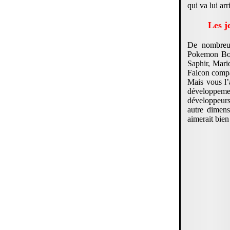
qui va lui arr
Les j
De nombreux 
Pokemon Box
Saphir, Mar
Falcon comp
Mais vous l’
développeme
développeurs
autre dimens
aimerait bie