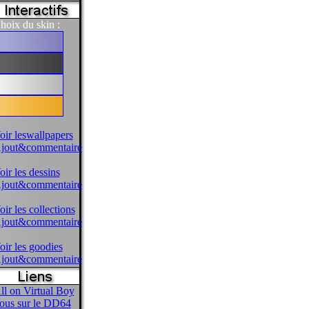
hoix du skin :
oir leswallpapers
jout&commentaire
oir les dessins
jout&commentaire
oir les collections
jout&commentaire
oir les goodies
jout&commentaire
ll on Virtual Boy
ous sur le DD64