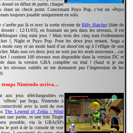
s donné en début de partie, chaque
au étant un check point. Concernant Puyo Pop, c’est un «Puyo
ais toujours jouable uniquement en solo.
s’arrête pas là et avec la sortie récente de
Billy Hatcher
[date de
 dossier : 12/11/03], en fouinant un peu dans les niveaux, il est
débloquer cinq mini jeux ! Mais trois des cinq sont évidemment
et !, Night et Puyo Pop. Pour les deux jeux restant, Sega a
 mode easy et un mode hard d’un shoot’em up à l’effigie de son
tcher. Mais non ces deux jeux ne sont pas les seuls nouveaux…car
t ! contient 100 niveaux non disponible dans la version DC et
ble dans la version GBA complète ou trial ! (Sauf si je me
 les niveaux validés ne me donnaient pas l’impression de les
t).
e temps Nintendo arriva…
nt aux jeux téléchargeables en
t ‘offerts’ par Sega, Nintendo à
connectivité avec la sorti du non
ndu
The Legend of Zelda : Wind
ant une partie, et une fois Tingle
 sera possible, via la GBA(SP)
ns le port 4 de la console de voir
lieux à proximité de notre cher