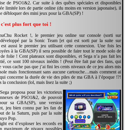
aise de PSO1&2. Car suite à des quêtes spéciales et disponibles
e limitée lors de partie online (du moins en version japonaise), il
 de débloquer des mini jeux pour la GBA(SP) !
c'est plus fort que toi !
uChu Rocket !, le premier jeu online sur console (sorti sur
développé par la Sonic Team [et qui est sorti par la suite sur
st aussi le premier jeu utilisant cette connexion. Une fois les
yées à la GBA(SP) il sera possible de faire tout le mode solo de
 de folie ! Cent plateaux sont disponibles, et Sega n’a pas fait les
ié, ce sont 100 niveaux inédits ! (Peut être fait par des fans, qui
 ne vous cache pas que j’ai fini les cents niveaux de ce jeu alors mis
sole mais fonctionnant sans aucune cartouche…mais comment ai
e qui concerne la durée de vie des piles de ma GBA à l’époque !?!
la conclusion (lol, mais lisez la suite ;)
, Sega proposa pour les victorieux
annexes de PSO1&2, de pouvoir
 pour sa GBA(SP), une version
ht, jeu bien connu par les fan de
ut de la Saturn, puis par la suite
Puyo Pop.
ght est d’exploser les records en
un maximum de nivaux possibles