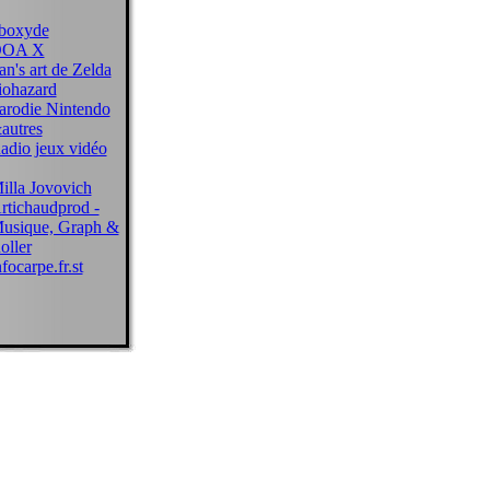
boxyde
OA X
an's art de Zelda
iohazard
arodie Nintendo
autres
adio jeux vidéo
illa Jovovich
rtichaudprod -
usique, Graph &
oller
nfocarpe.fr.st