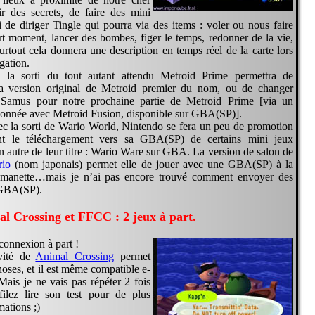
r des secrets, de faire des mini
i de diriger Tingle qui pourra via des items : voler ou nous faire
rt moment, lancer des bombes, figer le temps, redonner de la vie,
rtout cela donnera une description en temps réel de la carte lors
gation.
e, la sorti du tout autant attendu Metroid Prime permettra de
 la version original de Metroid premier du nom, ou de changer
 Samus pour notre prochaine partie de Metroid Prime [via un
onnée avec Metroid Fusion, disponible sur GBA(SP)].
vec la sorti de Wario World, Nintendo se fera un peu de promotion
nt le téléchargement vers sa GBA(SP) de certains mini jeux
n autre de leur titre : Wario Ware sur GBA. La version de salon de
rio
(nom japonais) permet elle de jouer avec une GBA(SP) à la
 manette…mais je n’ai pas encore trouvé comment envoyer des
 GBA(SP).
l Crossing et FFCC : 2 jeux à part.
 connexion à part !
vité de
Animal Crossing
permet
oses, et il est même compatible e-
Mais je ne vais pas répéter 2 fois
filez lire son test pour de plus
ations ;)