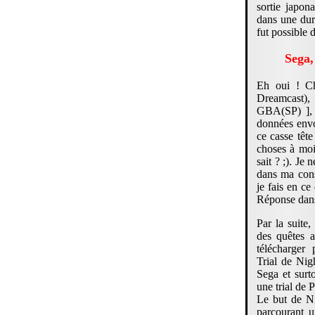
sortie japon
dans une duré
fut possible
Sega, 
Eh oui ! Ch
Dreamcast), 
GBA(SP) ], e
données envo
ce casse tête
choses à moit
sait ? ;). Je
dans ma con
je fais en c
Réponse dans 
Par la suite
des quêtes 
télécharger
Trial de Nig
Sega et surto
une trial de 
Le but de Ni
parcourant 