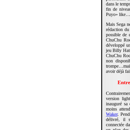
dans le temp
fin de nive
Puyo» like…m
Mais Sega ne 
rédaction du
possible de 
ChuChu Rock
développé un
jeu Billy Ha
ChuChu Rocke
non disponi
trompe…mais
avoir déjà fai
Entr
Contraireme
version ligh
inauguré sa 
moins atte
Waker
. Pend
délivré, il
connectée da
un plan des 