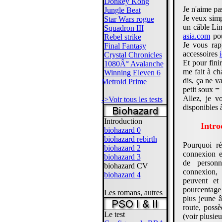
Donkey Kong
Je n'aime p
Jungle Beat
Je veux sim
Star Wars rogue
un câble Lin
Squadron III
asia.com
pou
Rebel strike
Je vous rap
Final Fantasy
accessoires
i
Crystal Chronicles
Et pour fini
1080Â° Avalanche
me fait à ch
Winning Eleven 6
dis, ça ne v
Metroid Prime
petit soux =
Allez, je v
->Voir tous les tests
disponibles à
Introduction
Intro
biohazard 0
biohazard rebirth
Pourquoi ré
biohazard 2
connexion 
biohazard 3
de personn
biohazard CV
connexion, 
biohazard 4
peuvent et
pourcentage 
Les romans, autres
plus jeune 
route, pos
Le test
(voir plusie