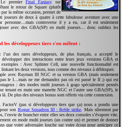
Le premier
Final Fantasy
sur
tant le retour de Square (plutôt
 par la même occasion, permet de
ti joueurs de deux à quatre à cette fabuleuse aventure avec une
 personne…mais controverse il y a eu, car il est seulement
 jouer avec des GBA(SP) en multi joueurs… donc oubliez les
 les développeurs tiers s'en mêlent :
t l’un des rares développeurs, de plus français, a accepté le
 développer des interactions entre leurs jeux versions GBA et
xemples : Avec Splinter Cell, une nouvelle fonctionnalité est
n linkant les deux versions, tous comme des niveaux à débloquer.
mple avec Rayman III NGC et sa version GBA (mais seulement
pas le I…mais ne me demandez pas où est passé le II ;) qui est
antageux : des modes multi joueurs à gogo spécialement pensés
eur tenant en main une manette NGC et l’autre une GBA(SP), le
en là. De plus des niveaux bonus sont offerts via cette connexion.
, FactorV (pas si développeurs tiers que ça) nous a pondu une
é pour son
Rogue Squadron III : Reble strike
. Mais sûrement par
s, l’envie de brancher entre elles ses deux consoles s’évapore vite.
ulement en mode multi joueurs (un contre un) et permet de donner
ans que votre adversaire louche sur votre écran pour anticiper ce