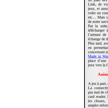
Link, de voi
jeux, et auss
voler un cou
etc… Mais su
de notre navi
Par la suit
télécharger
l’armure de
échange de d
Plus tard, a
en permetta
concernant u
Made in Wa
place d’une
jeux vers la
Anima
A jeu à part,
La connecti
pas mal de ch
card reader. 
les choses, 
amples inform