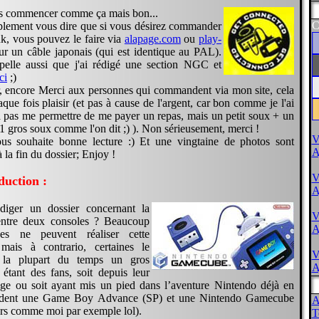
as commencer comme ça mais bon...
C
plement vous dire que si vous désirez commander
k, vous pouvez le faire via
alapage.com
ou
play-
r un câble japonais (qui est identique au PAL).
pelle aussi que j'ai rédigé une section NGC et
ci
;)
r, encore Merci aux personnes qui commandent via mon site, cela
aque fois plaisir (et pas à cause de l'argent, car bon comme je l'ai
a pas me permettre de me payer un repas, mais un petit soux + un
 1 gros soux comme l'on dit ;) ). Non sérieusement, merci !
V
ous souhaite bonne lecture :) Et une vingtaine de photos sont
A
 la fin du dossier; Enjoy !
V
duction :
A
diger un dossier concernant la
V
entre deux consoles ? Beaucoup
A
es ne peuvent réaliser cette
mais à contrario, certaines le
V
 la plupart du temps un gros
A
étant des fans, soit depuis leur
âge ou soit ayant mis un pied dans l’aventure Nintendo déjà en
sèdent une Game Boy Advance (SP) et une Nintendo Gamecube
A
urs comme moi par exemple lol).
T