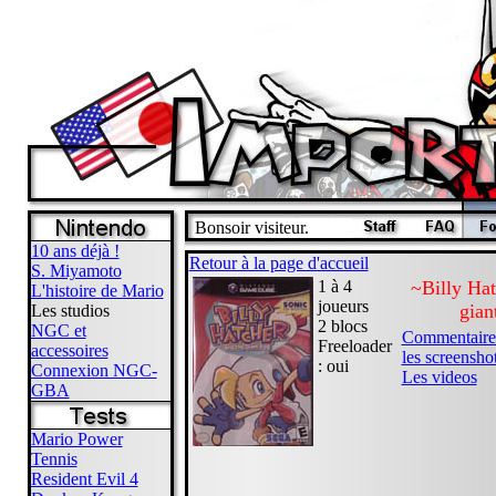
Bonsoir visiteur.
10 ans déjà !
Retour à la page d'accueil
S. Miyamoto
1 à 4
~Billy Hat
L'histoire de Mario
joueurs
gian
Les studios
2 blocs
NGC et
Commentaires
Freeloader
accessoires
les screensho
: oui
Connexion NGC-
Les videos
GBA
Mario Power
Tennis
Resident Evil 4