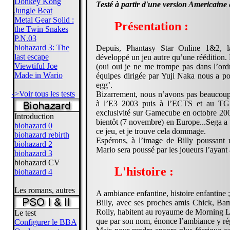
Donkey Kong
Testé à partir d'une version Americaine e
Jungle Beat
Metal Gear Solid :
Présentation :
the Twin Snakes
P.N.03
biohazard 3: The
Depuis, Phantasy Star Online 1&2, l
last escape
développé un jeu autre qu’une réédition.
Viewtiful Joe
(oui oui je ne me trompe pas dans l’ord
Made in Wario
équipes dirigée par Yuji Naka nous a po
egg’.
->Voir tous les tests
Bizarrement, nous n’avons pas beaucoup
à l’E3 2003 puis à l’ECTS et au TGS,
exclusivité sur Gamecube en octobre 200
Introduction
bientôt (7 novembre) en Europe...Sega a
biohazard 0
ce jeu, et je trouve cela dommage.
biohazard rebirth
Espérons, à l’image de Billy poussant 
biohazard 2
Mario sera poussé par les joueurs l’ayant
biohazard 3
biohazard CV
L'histoire :
biohazard 4
Les romans, autres
A ambiance enfantine, histoire enfantine ;
Billy, avec ses proches amis Chick, Ba
Rolly, habitent au royaume de Morning La
Le test
que par son nom, énonce l’ambiance y ré
Configurer le BBA