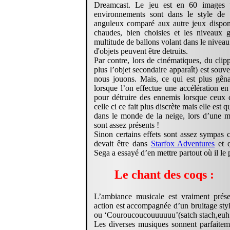
Dreamcast. Le jeu est en 60 images p
environnements sont dans le style de 
anguleux comparé aux autre jeux disponi
chaudes, bien choisies et les niveaux g
multitude de ballons volant dans le niveau
d'objets peuvent être detruits.
Par contre, lors de cinématiques, du cli
plus l’objet secondaire apparaît) est souv
nous jouons. Mais, ce qui est plus gêna
lorsque l’on effectue une accélération e
pour détruire des ennemis lorsque ceux 
celle ci ce fait plus discrète mais elle e
dans le monde de la neige, lors d’une mi
sont assez présents !
Sinon certains effets sont assez sympas 
devait être dans
Starfox Adventures
et q
Sega a essayé d’en mettre partout où il le 
Le chant des coqs :
L’ambiance musicale est vraiment prés
action est accompagnée d’un bruitage styl
ou ‘Couroucoucouuuuuu’(satch stach,euh
Les diverses musiques sonnent parfaite