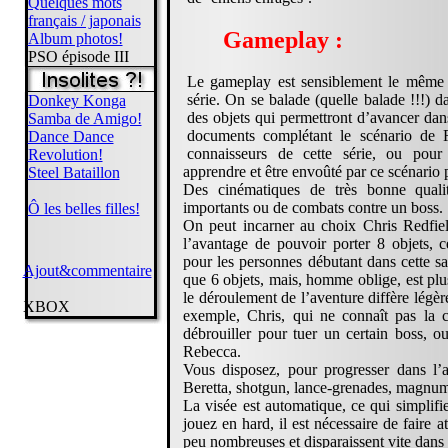
Quelques mots
français / japonais
Gameplay :
Album photos!
PSO épisode III
Le gameplay est sensiblement le même q
série. On se balade (quelle balade !!!) d
Donkey Konga
des objets qui permettront d’avancer dan
Samba de Amigo!
documents complétant le scénario de 
Dance Dance
connaisseurs de cette série, ou pour
Revolution!
apprendre et être envoûté par ce scénario 
Steel Bataillon
Des cinématiques de très bonne quali
importants ou de combats contre un boss.
Ô les belles filles!
On peut incarner au choix Chris Redfield
l’avantage de pouvoir porter 8 objets,
pour les personnes débutant dans cette sa
Ajout&commentaire
que 6 objets, mais, homme oblige, est plus
le déroulement de l’aventure diffère légè
XBOX
exemple, Chris, qui ne connaît pas la c
débrouiller pour tuer un certain boss, ou
Rebecca.
Vous disposez, pour progresser dans l’
Beretta, shotgun, lance-grenades, magnum
La visée est automatique, ce qui simplifi
jouez en hard, il est nécessaire de faire a
peu nombreuses et disparaissent vite dans 