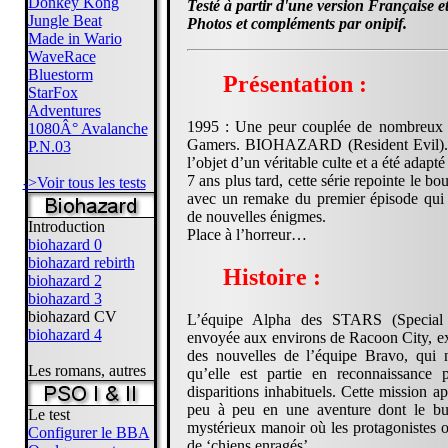
Donkey Kong
Testé à partir d'une version Française 
Jungle Beat
Photos et compléments par onipif.
Made in Wario
WaveRace
Bluestorm
Présentation :
StarFox
Adventures
1995 : Une peur couplée de nombreux su
1080Â° Avalanche
Gamers. BIOHAZARD (Resident Evil). Sor
P.N.03
l’objet d’un véritable culte et a été adapt
7 ans plus tard, cette série repointe le 
->Voir tous les tests
avec un remake du premier épisode qui 
de nouvelles énigmes.
Introduction
Place à l’horreur…
biohazard 0
biohazard rebirth
Histoire :
biohazard 2
biohazard 3
biohazard CV
L’équipe Alpha des STARS (Special 
biohazard 4
envoyée aux environs de Racoon City, ex
des nouvelles de l’équipe Bravo, qui 
Les romans, autres
qu’elle est partie en reconnaissance 
disparitions inhabituels. Cette mission 
peu à peu en une aventure dont le but
Le test
mystérieux manoir où les protagonistes o
Configurer le BBA
de ‘chiens enragés’.