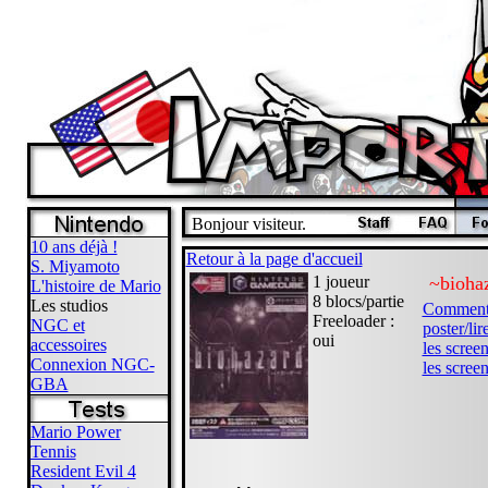
Bonjour visiteur.
10 ans déjà !
Retour à la page d'accueil
S. Miyamoto
1 joueur
~biohaz
L'histoire de Mario
8 blocs/partie
Les studios
Commenta
Freeloader :
NGC et
poster/lir
oui
accessoires
les scree
Connexion NGC-
les scree
GBA
Mario Power
Tennis
Resident Evil 4