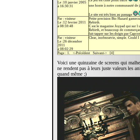
Ce jeu est culte point barre
t
Le :10 janvier 2005
une honte à notre communauté de 
à 16:30:31
Le site est très bien au passage
Par : visiteur
Petite precision Bio Hazard gamecu
Le :12 fevrier 2011
Rebirth.
à 08:59:48
C est le magazine Joypad qui sur l 
Rebirth, et beaucoup de commerçants
fait tapper sur les doigts par Capco
Par : visiteur
Clear, inofmratvie, simple. Could 
Le :26 décembre
2011
à 08:02:29
Page : 1. <-Précédent Suivant-> [4]
Voici une quinzaine de screens qui malh
ne rendent pas à leurs juste valeurs les a
quand même ;)