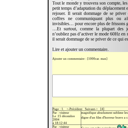
Tout le monde y trouvera son compte, les 
petit temps d’adaptation du déplacement e
rejouer. Il serait dommage de se prive
coffres ne communiquant plus ou al
invisibles… pour encore plus de frissons g
…Et surtout, comme la plupart des 
n’oubliez pas d’activer le mode 60Hz en 
il serait dommage de se priver de ce qui est
Lire et ajouter un commentaire.
Ajouter un commentaire : [1000car. max]
Page : 1. <-Précédent Suivant-> [4]
Par : visiteur
magnifique absolument sublime les 
Le :15 décembre
digne d'un film d'horreur bravo a
2004
à 18:12:44
Par : visiteur