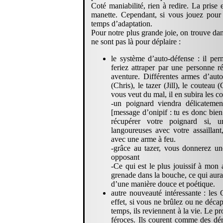
Coté maniabilité, rien à redire. La prise
manette. Cependant, si vous jouez pour l
temps d’adaptation.
Pour notre plus grande joie, on trouve da
ne sont pas là pour déplaire :
le système d’auto-défense : il pe
feriez attraper par une personne ré
aventure. Différentes armes d’auto
(Chris), le tazer (Jill), le couteau 
vous veut du mal, il en subira les c
-un poignard viendra délicatement
[message d’onipif : tu es donc bie
récupérer votre poignard si, 
langoureuses avec votre assaillant
avec une arme à feu.
-grâce au tazer, vous donnerez un
opposant
-Ce qui est le plus jouissif à mon 
grenade dans la bouche, ce qui aura p
d’une manière douce et poétique.
autre nouveauté intéressante : le
effet, si vous ne brûlez ou ne décap
temps, ils reviennent à la vie. Le p
féroces. Ils courent comme des dé