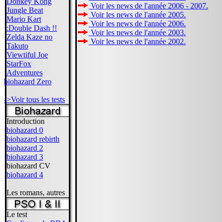
Donkey Kong
Voir les news de l'année 2006 - 2007.
Jungle Beat
Voir les news de l'année 2005.
Mario Kart
Voir les news de l'année 2006.
:Double Dash !!
Voir les news de l'année 2003.
Zelda Kaze no
Voir les news de l'année 2002.
Takuto
Viewtiful Joe
StarFox
Adventures
biohazard Zero
->Voir tous les tests
Introduction
biohazard 0
biohazard rebirth
biohazard 2
biohazard 3
biohazard CV
biohazard 4
Les romans, autres
Le test