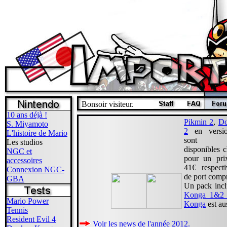
Bonsoir visiteur.
10 ans déjà !
Pikmin 2
,
Do
S. Miyamoto
2
en versio
L'histoire de Mario
sont dé
Les studios
disponibles 
NGC et
pour un pri
accessoires
41€ respecti
Connexion NGC-
de port compr
GBA
Un pack inc
Konga 1&2 a
Mario Power
Konga
est au
Tennis
Resident Evil 4
Voir les news de l'année 2012.