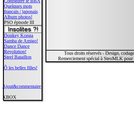
Configurer le BBA
Quelques mots
français / japonais
Album photos!
PSO épisode III
Donkey Konga
Samba de Amigo!
Dance Dance
Revolution!
Tous droits réservés - Design, codage, 
Steel Bataillon
Remerciement spécial à SteoMLK pour l'
Ô les belles filles!
Ajout&commentaire
XBOX