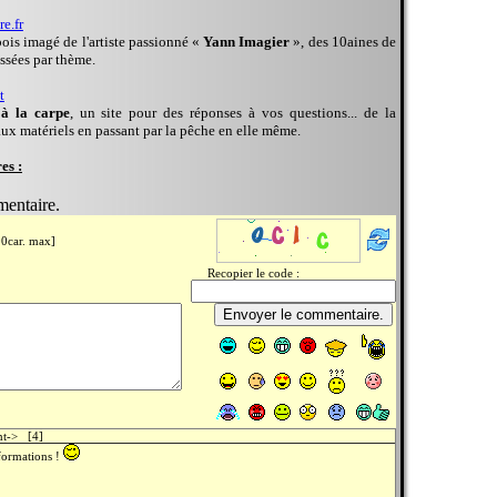
e.fr
ois imagé de l'artiste passionné «
Yann Imagier
», des 10aines de
assées par thème.
t
 à la carpe
, un site pour des réponses à vos questions... de la
 aux matériels en passant par la pêche en elle même.
es :
mentaire.
00car. max]
Recopier le code :
nt-> [4]
formations !