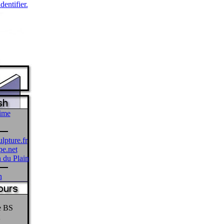
identifier.
ime
lpture.fr
pe.net
 du Plain
n
e BS