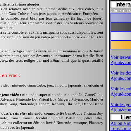
différents thèmes abordés.
s en relation avec ce site Internet dédié aux jeux vidéo, plus
Choix du s
tendo GameCube et à ses jeux japonais, Américain et Européen.
la console, aussi bien par leur gameplay (la façon de jouer),
 artistique ou leur graphisme sont testés, les visiteurs pouvant en
mentaire.
 à cette console et aux faits marquants sont aussi disponibles, tout
rgissent la vision du jeu vidéo par rapport à notre vie de tous les
jeux sont rédigés par des visiteurs et amis/connaissances de forum
entre autres, ou alors des amis ou personnes de ma famille. Bien
Voir leswa
erez des tests rédigés par moi même, ainsi que la quasi totalité
Ajout&com
Voir les de
 en vrac :
Ajout&com
 vidéo, nintendo GameCube, jeux import, japonais, américain et
Voir les co
Ajout&com
 jeux vidéo :
nintendo, super nintendo, nintendo64, GameCube,
dvance, Nintendo DS, Virtual Boy, Shigeru Miyamoto, Mario &
onkey Kong, Nintendo, Capcom, Konami, Ubi Soft, Dance Dance
Voir les go
Ajout&com
 dossiers du site:
nintendo, connectivité GameCube & GameBoy
to, Dance Dance Revolution, Steel Battalion, jolies filles,
, objets collector ou édition limité Nintendo, musique, Phantasy
All on Vir
ion avec les japonais.
Tous sur 