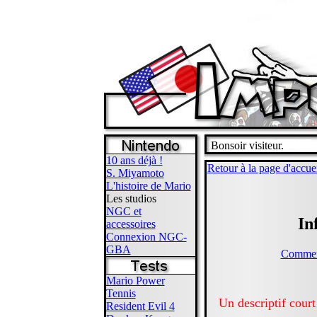
Bonsoir visiteur.
10 ans déjà !
Retour à la page d'accue
S. Miyamoto
L'histoire de Mario
Les studios
NGC et
In
accessoires
Connexion NGC-
GBA
Commenta
Mario Power
Tennis
Un descriptif court
Resident Evil 4