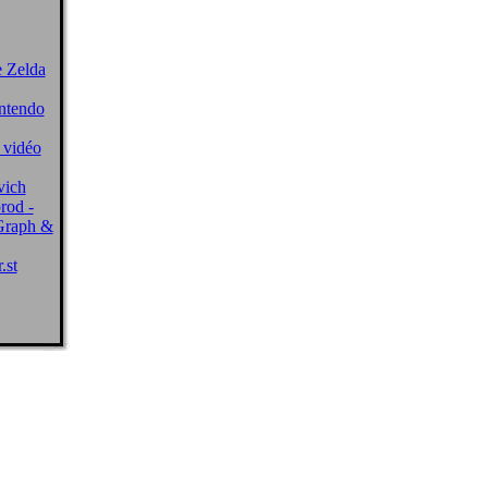
e Zelda
ntendo
 vidéo
vich
rod -
Graph &
.st