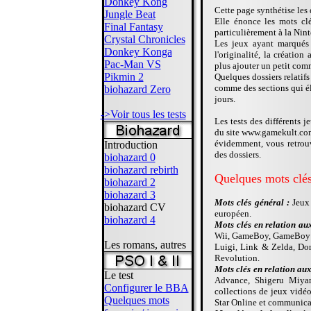
Donkey Kong
Cette page synthétise les 
Jungle Beat
Elle énonce les mots clé
Final Fantasy
particulièrement à la Nin
Crystal Chronicles
Les jeux ayant marqués 
Donkey Konga
l'originalité, la création
Pac-Man VS
plus ajouter un petit com
Pikmin 2
Quelques dossiers relatifs
comme des sections qui éla
biohazard Zero
jours.
->Voir tous les tests
Les tests des différents 
du site www.gamekult.com 
évidemment, vous retrouv
Introduction
des dossiers.
biohazard 0
biohazard rebirth
Quelques mots clés
biohazard 2
biohazard 3
Mots clés général :
Jeux
biohazard CV
européen.
biohazard 4
Mots clés en relation aux
Wii, GameBoy, GameBoy A
Les romans, autres
Luigi, Link & Zelda, D
Revolution.
Mots clés en relation aux
Le test
Advance, Shigeru Miyamo
Configurer le BBA
collections de jeux vidéo
Quelques mots
Star Online et communicat