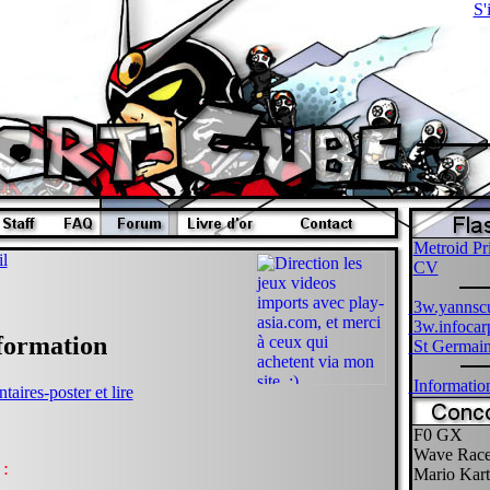
S'
Metroid Pr
il
CV
3w.yannscu
3w.infocar
formation
St Germain
Informatio
ires-poster et lire
F0 GX
Wave Rac
 :
Mario Kart