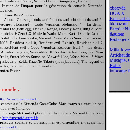
n :
Chalon sur Saône, Saône et Loire, Bourgogne, France.
 Passion de l'import pour la génération de console Nintendo
xboxyde
dvance.
DOA X
et GameBoy Advance.
Fan's art d
, Animal Crossing, biohazard 0, biohazard rebirth, biohazard 2,
biohazard
 escape, biohazard : Code Veronica, biohazard 4 : La demo,
Parodie Ni
her and the giant egg, Donkey Konga, Donkey Kong Jungle Beat,
ronicles, F-Zero GX, Made in Wario, Mario Kart : Double Dash !!,
&autres
 Solid : the Twin Snake, Metroid Prime, Mario Sunshine, Pac-man
Radio jeux
N.03, Resident evil 0, Resident evil Rebirth, Resident evil 2,
s, Resident evil : Code Veronica, Resident Evil 4 : La demo,
Milla Jovo
 Arcadia Legends, Soulcalibur II, StarFox Adventures, Star Wars
Artichaudp
Strike, Super Mario Sunshine, Viewtiful Joe, Wario Ware !!!, Wave
Musique, 
 Eleven 6, Zelda Kaze No Takuto (nom japonais), The legend of
Roller
he legend of Zelda : Four Swords +.
infocarpe.fr
amien Favier.
u monde :
ttp://www.importcube.fr
 et tests sur la Nintendo GameCube. Vous trouverez aussi un peu
lation avec Nintendo.
é à la
saga Metroid
et plus particulièrement « Metroid Prime » est
se
http://metroid.onipif.fr
.
parcours scolaire et professionnel est disponible à travers mon
/cv.onipif.fr
.