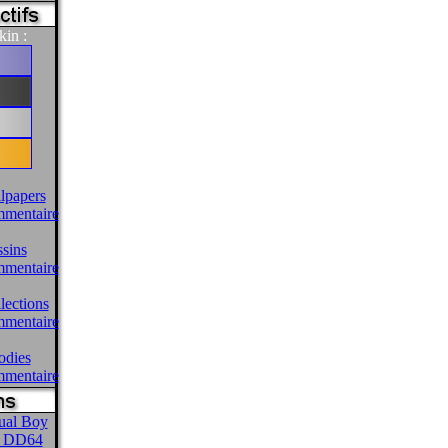
kin :
llpapers
mentaire
ssins
mentaire
llections
mentaire
odies
mentaire
tual Boy
le DD64