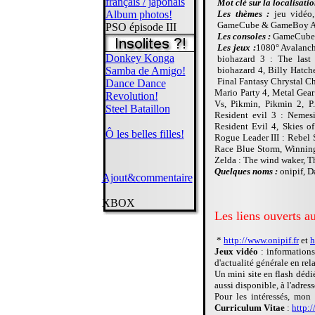
français / japonais
Mot clé sur la localisatio
Album photos!
Les thèmes :
jeu vidéo,
GameCube & GameBoy A
PSO épisode III
Les consoles :
GameCube 
Les jeux :
1080° Avalanche
Donkey Konga
biohazard 3 : The last
Samba de Amigo!
biohazard 4, Billy Hatc
Final Fantasy Chrystal Ch
Dance Dance
Mario Party 4, Metal Gear
Revolution!
Vs, Pikmin, Pikmin 2, P.
Steel Bataillon
Resident evil 3 : Nemesi
Resident Evil 4, Skies of
Ô les belles filles!
Rogue Leader III : Rebel 
Race Blue Storm, Winning
Zelda : The wind waker, T
Quelques noms :
onipif, D
Ajout&commentaire
XBOX
Les liens ouverts a
*
http://www.onipif.fr
et
h
Jeux vidéo
: informations
d'actualité générale en re
Un mini site en flash dédi
aussi disponible, à l'adres
Pour les intéressés, mon 
Curriculum Vitae
:
http:/