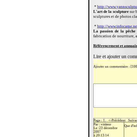
*
http://www.yannsculptur
L'art de la sculpture
sur b
sculptures et de photos cl
*
http://www.infocarpe.ne
La passion de la pêche
fabrication de nourriture,
Référencement et annuair
Lire et ajouter un com
Ajouter un commentaire : [10
Page : 1. <-Précédent Suiva
Par : visiteur
Que d'in
Le :23 décembre
2007
à 20:13:14